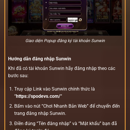
Giao diện Popup đăng ký tài khoản Sunwin
Hướng dẫn đăng nhập Sunwin
Khi đã có tài khoản Sunwin hãy đăng nhập theo các
bước sau:
Truy cập Link vào Sunwin chính thức là
“
https://spodevs.com/
“
Bấm vào nút “Chơi Nhanh Bản Web” để chuyển đến
trang đăng nhập Sunwin.
Điền đúng “Tên đăng nhập” và “Mật khẩu” bạn đã