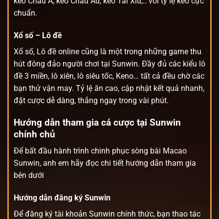
kèo Châu Á, kèo Châu Âu, kèo Tài Xỉu,.. với tỷ lệ kèo cực
chuẩn.
Xổ số – Lô đề
Xổ số, Lô đề online cũng là một trong những game thu
hút đông đảo người chơi tại Sunwin. Đầy đủ các kiểu lô
đề 3 miền, lô xiên, lô siêu tốc, Keno… tất cả đều chờ các
bạn thử vận may. Tỷ lệ ăn cao, cập nhật kết quả nhanh,
đặt cược dễ dàng, thắng ngay trong vài phút.
Hướng dẫn tham gia cá cược tại Sunwin
chính chủ
Để bất đầu hành trình chinh phục sòng bài Macao
Sunwin, anh em hãy đọc chi tiết hướng dẫn tham gia
bên dưới
Hướng dẫn đăng ký Sunwin
Để đăng ký tài khoản Sunwin chính thức, bạn thao tác