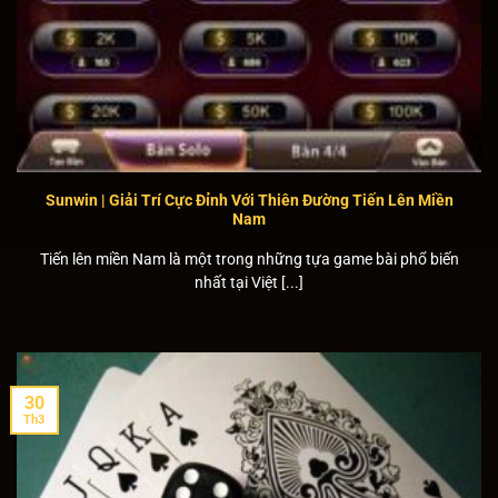
Sunwin | Giải Trí Cực Đỉnh Với Thiên Đường Tiến Lên Miền
Nam
Tiến lên miền Nam là một trong những tựa game bài phổ biến
nhất tại Việt [...]
30
Th3