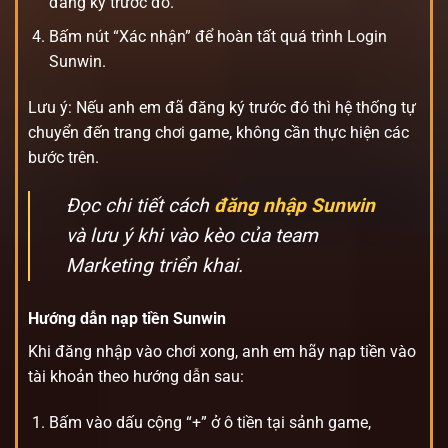
đăng ký trước đó.
Bấm nút “Xác nhận” để hoàn tất quá trình Login
Sunwin.
Lưu ý: Nếu anh em đã đăng ký trước đó thì hệ thống tự
chuyển đến trang chơi game, không cần thực hiện các
bước trên.
Đọc chi tiết cách
đăng nhập Sunwin
và lưu ý khi vào kèo của team
Marketing triển khai.
Hướng dẫn nạp tiền Sunwin
Khi đăng nhập vào chơi xong, anh em hãy nạp tiền vào
tài khoản theo hướng dẫn sau:
Bấm vào dấu cộng “+” ở ô tiền tại sảnh game,