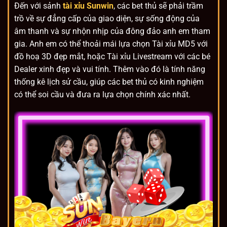
Đến với sảnh
tài xỉu Sunwin
, các bet thủ sẽ phải trầm
trồ về sự đẳng cấp của giao diện, sự sống động của
âm thanh và sự nhộn nhịp của đông đảo anh em tham
gia. Anh em có thể thoải mái lựa chọn Tài xỉu MD5 với
đồ hoạ 3D đẹp mắt, hoặc Tài xỉu Livestream với các bé
Dealer xinh đẹp và vui tính. Thêm vào đó là tính năng
thống kê lịch sử cầu, giúp các bet thủ có kinh nghiệm
có thể soi cầu và đưa ra lựa chọn chính xác nhất.