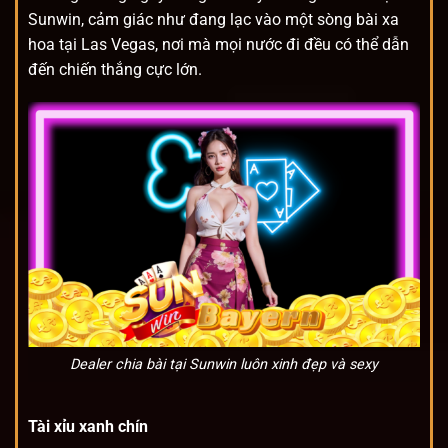
Sunwin, cảm giác như đang lạc vào một sòng bài xa
hoa tại Las Vegas, nơi mà mọi nước đi đều có thể dẫn
đến chiến thắng cực lớn.
Dealer chia bài tại Sunwin luôn xinh đẹp và sexy
Tài xỉu xanh chín