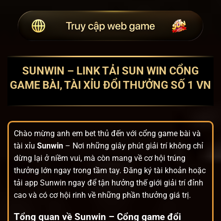
SUNWIN – LINK TẢI SUN WIN CỔNG
GAME BÀI, TÀI XỈU ĐỔI THƯỞNG SỐ 1 VN
Chào mừng anh em bet thủ đến với cổng game bài và
tài xỉu
Sunwin
– Nơi những giây phút giải trí không chỉ
dừng lại ở niềm vui, mà còn mang về cơ hội trúng
thưởng lớn ngay trong tầm tay. Đăng ký tài khoản hoặc
tải app Sunwin ngay để tận hưởng thế giới giải trí đỉnh
cao và có cơ hội rinh về những phần thưởng giá trị.
Tổng quan về Sunwin – Cổng game đổi