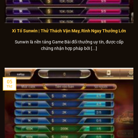
Xì Tố Sunwin | Thử Thách Vận May, Rinh Ngay Thưởng Lớn
Sunwin là nền tảng Game Bài đổi thưởng uy tín, được cấp
chứng nhận hợp pháp bởi [...]
05
Th2