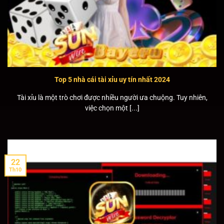
Top 5 nhà cái tài xỉu uy tín nhất 2024
Tài xỉu là một trò chơi được nhiều người ưa chuộng. Tuy nhiên,
việc chọn một [...]
22
Th10