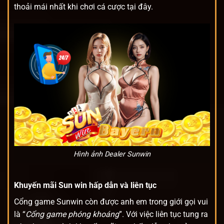
thoải mái nhất khi chơi cá cược tại đây.
Hình ảnh Dealer Sunwin
Khuyến mãi Sun win hấp dẫn và liên tục
Cổng game Sunwin còn được anh em trong giới gọi vui
là “
Cổng game phóng khoáng
”. Với việc liên tục tung ra