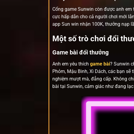
Cổng game Sunwin còn được anh em tro
cực hấp dẫn cho cả người chơi mới lẫ
app Sun win nhận 100K, thưởng nạp lần
Một số trò chơi đổi thư
Game bài đổi thưởng
Anh em yêu thích
game bài
? Sunwin c
Phỏm, Mậu Binh, Xì Dách, các bạn sẽ t
nghiệm mượt mà, đẳng cấp. Không chỉ c
bài tại Sunwin, cảm giác như đang lạc