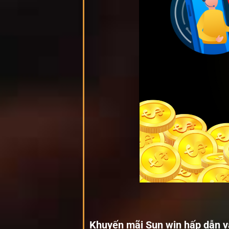
Khuyến mãi Sun win hấp dẫn và